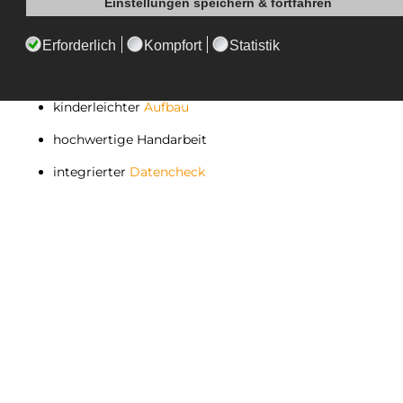
lade dein eigenes Motiv hoch
nutze unser
Design Tool
und die Bilddatenbank
Wechseln des Motives ist problemlos möglich
kinderleichter
Aufbau
hochwertige Handarbeit
integrierter
Datencheck