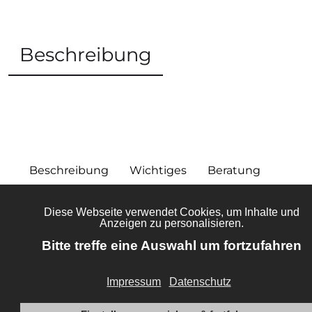
Beschreibung
Beschreibung
Wichtiges
Beratung
Wähle dein Standposter in einem beliebigen Format.
Als Raumtrenner, Blickfang in einem Laden oder im
Museum als stehendes Infoelement. Der Standframe hat
viel Einsatzgebiete. Stehend oder hängend, mit
Akustikstoff zur Schalldämmung oder mit einem
blickdichtem Stoff auch doppelseitig bespannbar. Es ist
alles möglich. Auch hier bist du völlig frei und kannst
dein Motiv selbst auswählen oder gestalten.