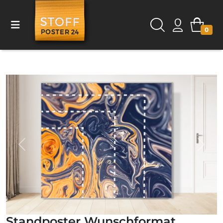
0
Previous
Next
Standposter Wunschformat