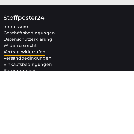
Stoffposter24
Impressum
Geschäftsbedingungen
Datenschutzerklärung
Widerrufsrecht
Vertrag widerrufen
Versandbedingungen
Einkaufsbedingungen
Barrierefreiheit
FAQ
Bestellungen
Bezahloptionen
Versandinformationen
Datencheck
Datenanlieferung
Bilddatenbanken
Mein Konto
Adressen