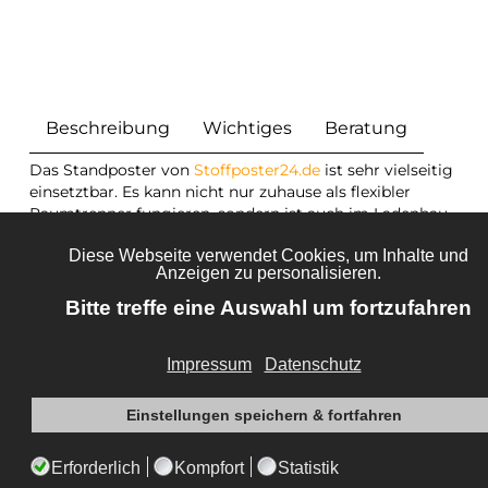
Beschreibung
Wichtiges
Beratung
Das Standposter von
Stoffposter24.de
ist sehr vielseitig
einsetztbar. Es kann nicht nur zuhause als flexibler
Raumtrenner fungieren, sondern ist auch im Ladenbau
hoch geschätzt. Stehend oder hängend, mit
Akustikstoff zur Schalldämmung oder mit einem
blickdichtem Stoff auch doppelseitig bespannbar. Es ist
alles möglich. Auch hier bist du völlig frei und kannst
dein Motiv selbst auswählen oder gestalten.
lade dein eigenes Motiv hoch
nutze unse
Design Tool
und die Bilddatenbank
Wechseln des Motives ist problemlos möglich
kinderleichter
Aufbau