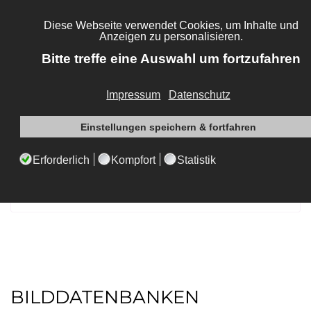
DATENANLIEFERUNG
erlaubte Dateiformate
Bilddaten
Auflösung
BILDDATENBANKEN