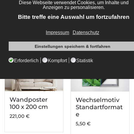
TOP
Produkte
Wandposter
Wechselmotiv
100 x 200 cm
Standartformat
e
221,00 €
5,50 €