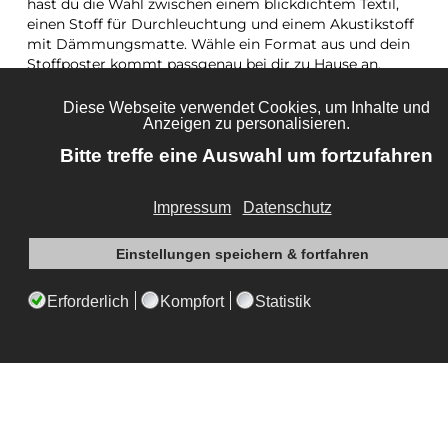
hast du die Wahl zwischen einem blickdichtem Textil,
einen Stoff für Durchleuchtung und einem Akustikstoff
mit Dämmungsmatte. Wähle ein Format aus und dein
Stoffposter kommt passgenau bei dir zu Hause an.
lade dein eigenes Motiv hoch
nutze unser
Design Tool
und die Bilddatenbank
Wechseln des Motives ist problemlos möglich
kinderleichter
Aufbau
hochwertige Handarbeit
integrierter
Datencheck