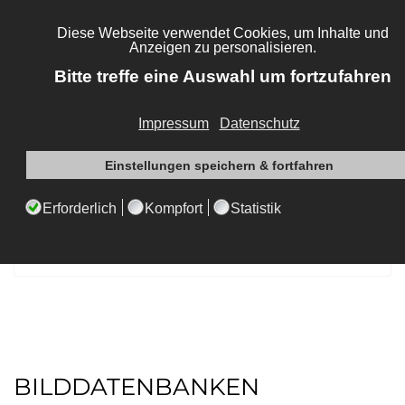
DATENANLIEFERUNG
erlaubte Dateiformate
Bilddaten
Auflösung
BILDDATENBANKEN