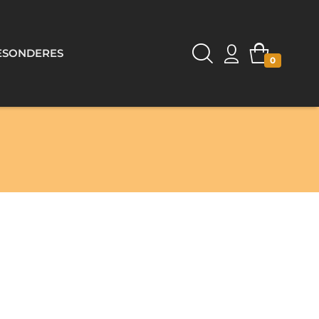
ESONDERES
0