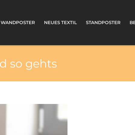
(037607) 85 26 80
info@picto-online.de
WANDPOSTER
NEUES TEXTIL
STANDPOSTER
B
nd so gehts