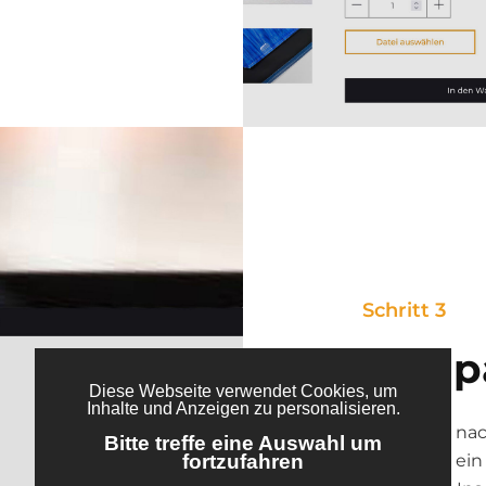
Schritt 3
Das p
Die Suche nac
du kannst ein