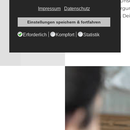
eines aus Uns
den Hintergun
entfernen. Dei