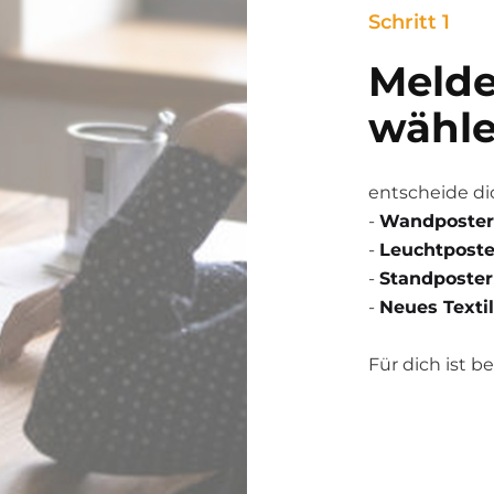
Schritt 1
Melde
wähle
entscheide di
-
Wandposter
-
Leuchtposte
-
Standposter
-
Neues Textil
Für dich ist 