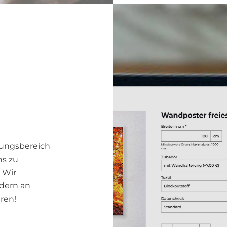
ungsbereich
ns zu
 Wir
dern an
ren!