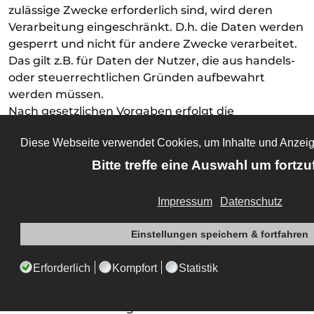
zulässige Zwecke erforderlich sind, wird deren
Verarbeitung eingeschränkt. D.h. die Daten werden
gesperrt und nicht für andere Zwecke verarbeitet.
Das gilt z.B. für Daten der Nutzer, die aus handels-
oder steuerrechtlichen Gründen aufbewahrt
werden müssen.
Nach gesetzlichen Vorgaben erfolgt die
Aufbewahrung für 6 Jahre gemäß § 257 Abs. 1 HGB
(Handelsbücher, Inventare, Eröffnungsbilanzen,
Jahresabschlüsse, Handelsbriefe, Buchungsbelege,
etc.) sowie für 10 Jahre gemäß § 147 Abs. 1 AO
(Bücher, Aufzeichnungen, Lageberichte,
Buchungsbelege, Handels- und Geschäftsbriefe,
Für Besteuerung relevante Unterlagen, etc.)
Widerspruchsrecht
Beruhen die hier aufgeführten